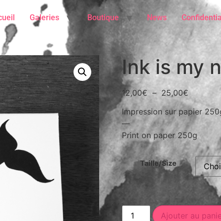
ueil
Galeries
Boutique
News
Confidentia
Ink is my 
12,00
€
–
25,00
€
Impression sur papier 250
—
Print on paper 250g
Taille/Size
Ajouter au pani