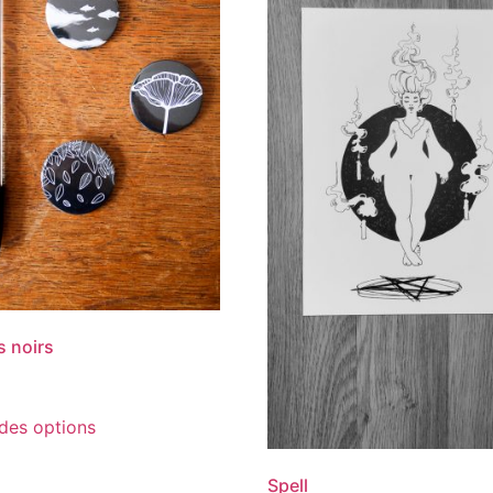
 noirs
des options
Spell