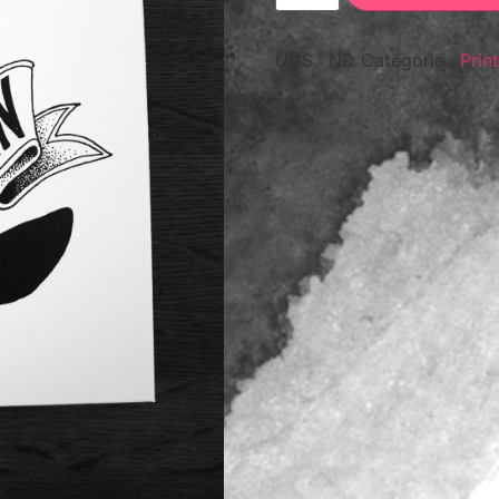
UGS :
ND
Catégorie :
Print