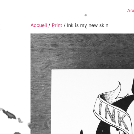
Acc
Accueil
/
Print
/ Ink is my new skin