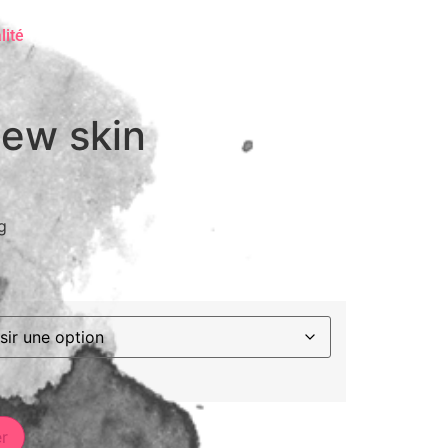
lité
new skin
g
er