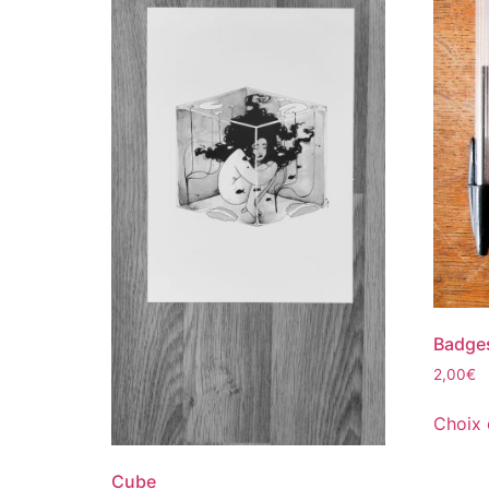
Badges
2,00
€
Choix 
Cube