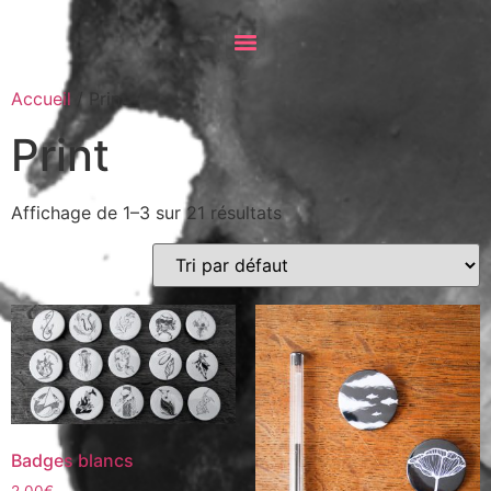
Accueil
/ Print
Print
Affichage de 1–3 sur 21 résultats
Badges blancs
2,00
€