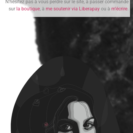
N’hésitez pas à vous perdre sur le site, à passer commande
sur
la boutique
, à
me soutenir via Liberapay
ou à
m’écrire
.