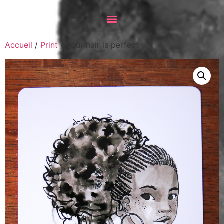
Accueil
/
Print
/ Your hair is perfect