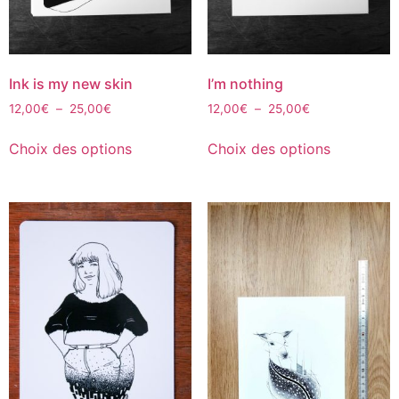
Ink is my new skin
I’m nothing
12,00
€
–
25,00
€
12,00
€
–
25,00
€
Choix des options
Choix des options