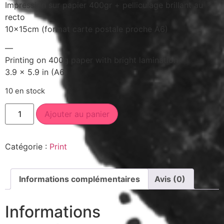
Impression sur papier 400gr + pelliculage brillant au
recto
10x15cm (format carte postale proche A6)
—
Printing on 400g paper with bright lamination
3.9 x 5.9 in (A6)
10 en stock
Ajouter au panier
Catégorie :
Print
Informations complémentaires
Avis (0)
Informations