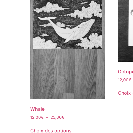
Octop
12,00
€
Choix 
Whale
12,00
€
–
25,00
€
Choix des options