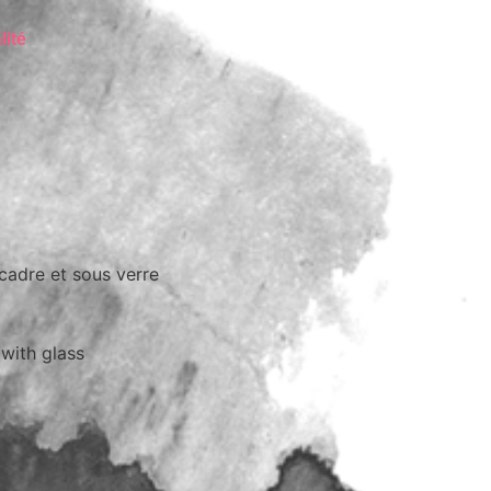
lité
 cadre et sous verre
 with glass