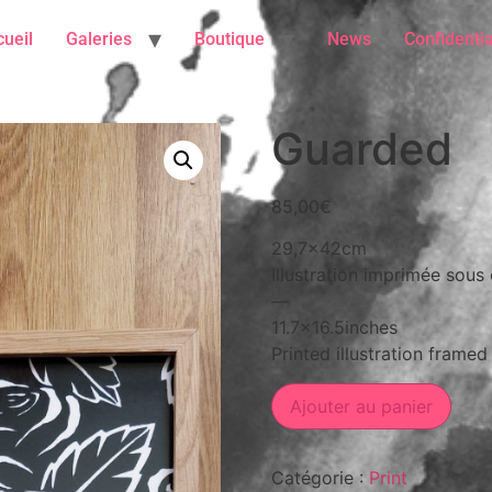
ueil
Galeries
Boutique
News
Confidentia
Guarded
85,00
€
29,7x42cm
Illustration imprimée sous
—
11.7×16.5inches
Printed illustration framed
Ajouter au panier
Catégorie :
Print