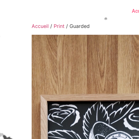
Acc
Accueil
/
Print
/ Guarded