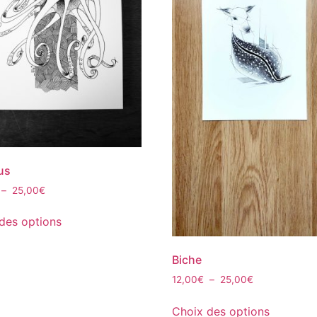
us
–
25,00
€
des options
Biche
12,00
€
–
25,00
€
Choix des options