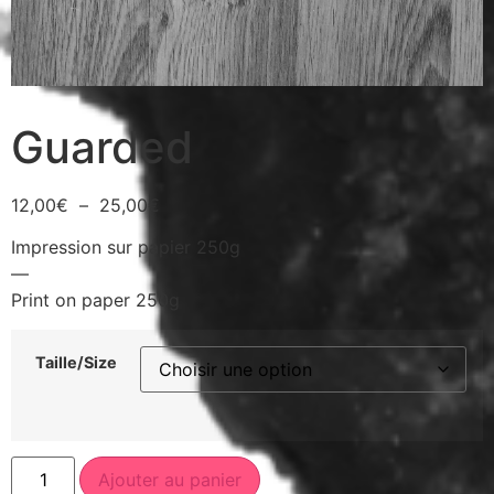
Guarded
12,00
€
–
25,00
€
Impression sur papier 250g
—
Print on paper 250g
Taille/Size
Ajouter au panier