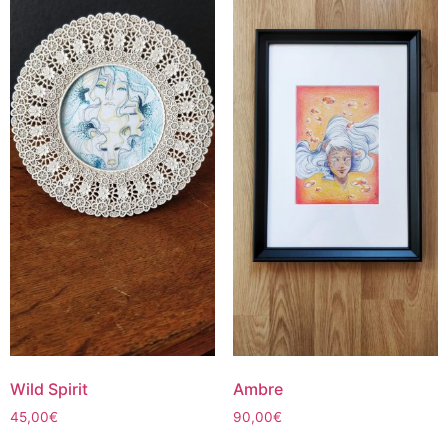
Wild Spirit
Ambre
45,00
€
90,00
€