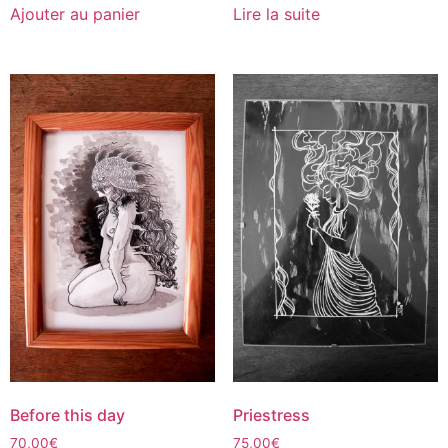
Ajouter au panier
Lire la suite
Before this day
Priestress
70,00
€
75,00
€