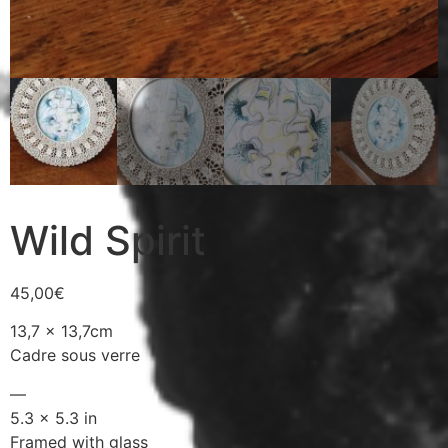
Wild Spirit
45,00
€
13,7 x 13,7cm
Cadre sous verre
—
5.3 x 5.3 in
Framed with glass