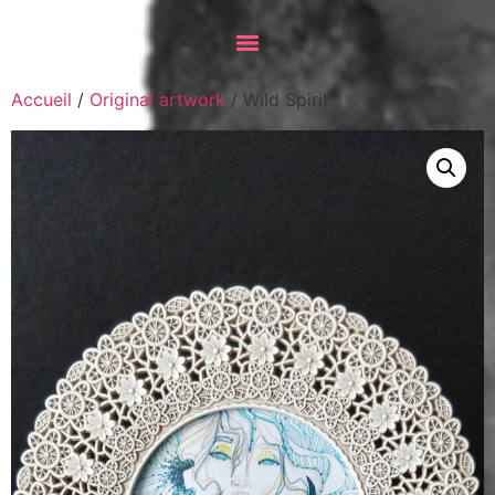
Accueil
/
Original artwork
/ Wild Spirit