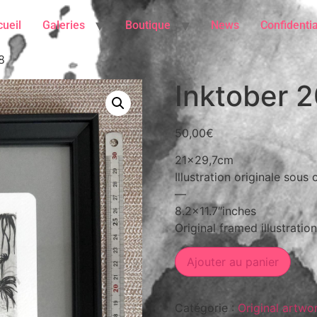
ueil
Galeries
Boutique
News
Confidentia
8
Inktober 2
50,00
€
21×29,7cm
Illustration originale sous 
—
8.2×11.7″inches
Original framed illustration
Ajouter au panier
Catégorie :
Original artwo