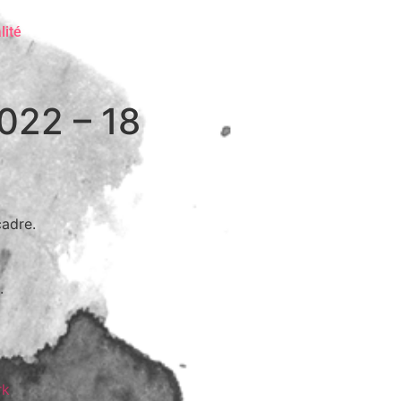
lité
022 – 18
cadre.
.
rk