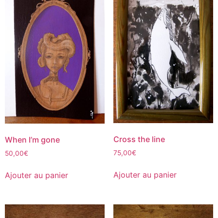
Cross the line
When I’m gone
75,00
€
50,00
€
Ajouter au panier
Ajouter au panier