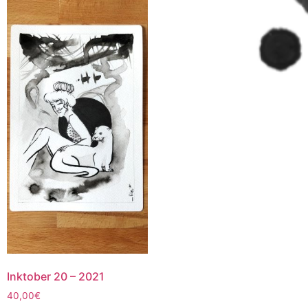
Inktober 20 – 2021
40,00
€