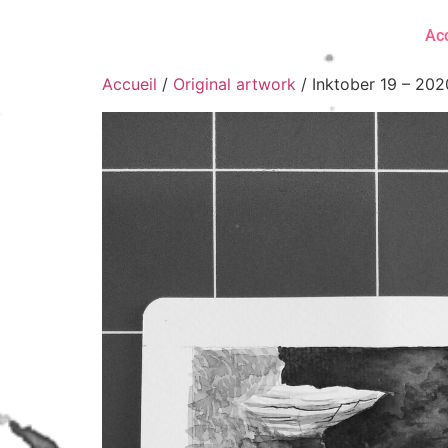
Acc
Accueil
/
Original artwork
/ Inktober 19 – 202