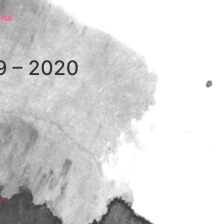
lité
9 – 2020
rk