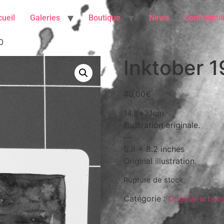
ueil
Galeries
Boutique
News
Confidentia
0
Inktober 1
40,00
€
14,8x21cm
Illustration originale.
—
5.8 x 8.2 inches
Original illustration.
Rupture de stock
Catégorie :
Original artwo