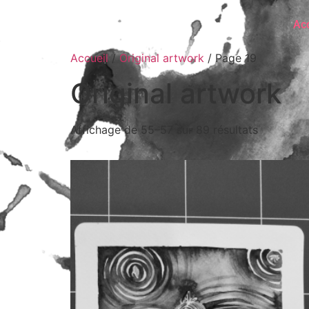
Acc
Accueil
/
Original artwork
/ Page 19
Original artwork
Affichage de 55–57 sur 89 résultats