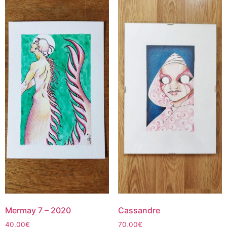
Mermay 7 – 2020
Cassandre
40,00
€
70,00
€