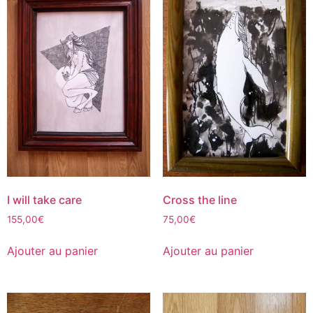
I will take care
Cross the line
155,00
€
75,00
€
Ajouter au panier
Ajouter au panier