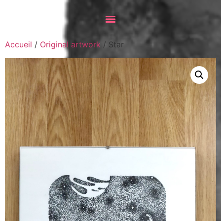
Accueil
/
Original artwork
/ Star