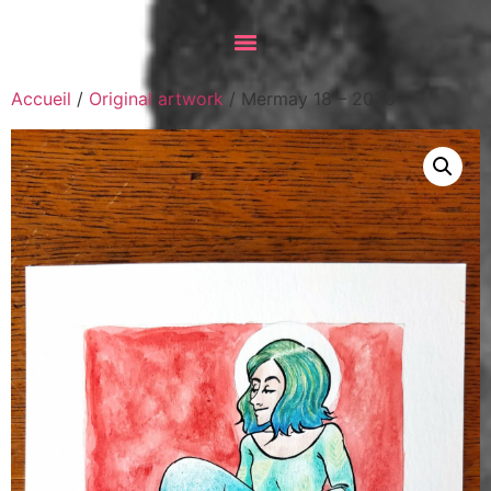
Accueil
/
Original artwork
/ Mermay 18 – 2020