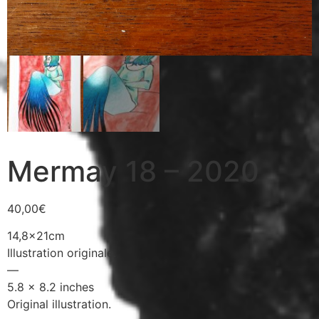
Mermay 18 – 2020
40,00
€
14,8x21cm
Illustration originale.
—
5.8 x 8.2 inches
Original illustration.