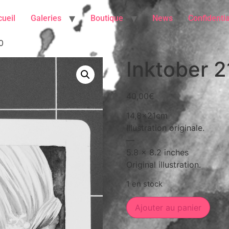
ueil
Galeries
Boutique
News
Confidentia
0
Inktober 2
40,00
€
14,8x21cm
Illustration originale.
—
5.8 x 8.2 inches
Original illustration.
1 en stock
Ajouter au panier