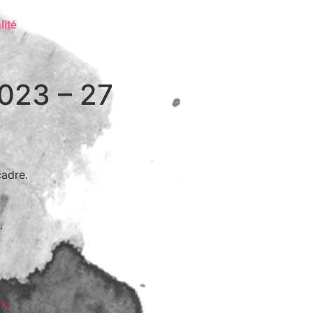
lité
2023 – 27
cadre.
.
rk