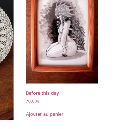
Before this day
70,00
€
Ajouter au panier