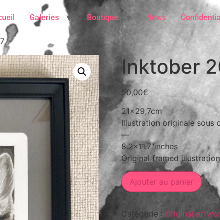
ueil
Galeries
Boutique
News
Confidentia
27
Inktober 
50,00
€
21×29,7cm
Illustration originale sous 
—
8.2×11.7″inches
Original framed illustration
Ajouter au panier
Catégorie :
Original artwo