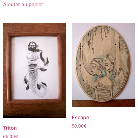
Ajouter au panier
Escape
50,00
€
Triton
65,00
€