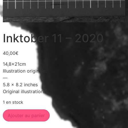
Inktober 11 – 2020
40,00
€
14,8x21cm
Illustration originale.
—
5.8 x 8.2 inches
Original illustration.
1 en stock
Ajouter au panier