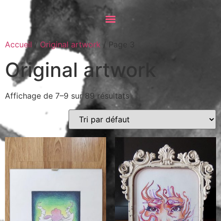
Accueil
/
Original artwork
/ Page 3
Original artwork
Affichage de 7–9 sur 89 résultats