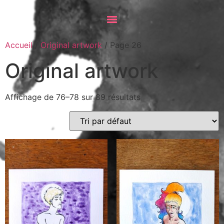
Accueil
/
Original artwork
/ Page 26
Original artwork
Affichage de 76–78 sur 89 résultats