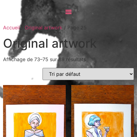
Accueil
/
Original artwork
/ Page 25
Original artwork
Affichage de 73–75 sur 89 résultats