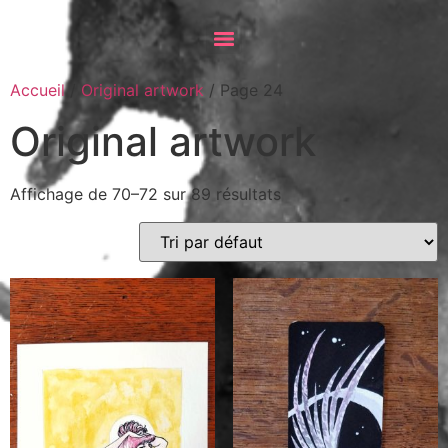
Accueil
/
Original artwork
/ Page 24
Original artwork
Affichage de 70–72 sur 89 résultats