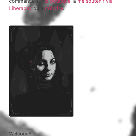
commande sur
la boutique
, à
me soutenir via
Liberapay
ou à
m’écrire
.
Welcome!