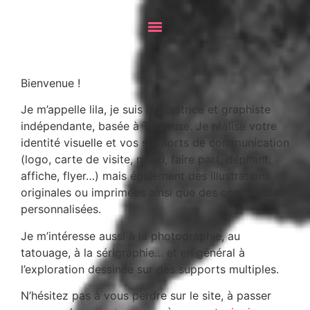
Bienvenue !
Je m’appelle lila, je suis illustratrice et graphiste
indépendante, basée à Toulouse. Je réalise votre
identité visuelle et vos supports de communication
(logo, carte de visite, menu, faire part, dépliant,
affiche, flyer…) mais également des illustrations
originales ou imprimées ainsi que des commandes
personnalisées.
Je m’intéresse aussi à la photographie, au
tatouage, à la sérigraphie… et en général à
l’exploration dessinée sur des supports multiples.
N’hésitez pas à vous perdre sur le site, à passer