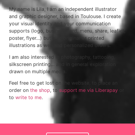
My name is Lila, I am an independent illustrator
and graphic designer, based in Toulouse. I create
your visual identity and your communication
supports (logo, business card, menu, share, leaflet,
poster, flyer…) but also original or printed
illustrations as well and personalized orders.
I am also interested in photography, tattooing,
silkscreen printing… and in general exploration
drawn on multiple media.
Feel free to get lost on the website, to place an
order on
the shop
, to
support me via Liberapay
or
to
write to me
.