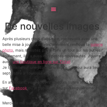
De nouvelles images
Après plusieurs mois d’absence, me revoilà avec une
belle mise à jour ! J’ai principalement renfloué la
galerie
photo
, mais n’hésitez pas à faire un tour sur les autres
également, il y a aussi des petites nouveautés. J’ouvre
aussi
une boutique en ligne sur Tictail
!
Je travaille sur une prochaine exposition qui aura lieu en
septembre à Toulouse.
En attendant, vous pouvez toujours suivre mon travail
sur
Facebook
où je publie un peu plus régulièrement
qu’ici.
Merci de me suivre, et belle journée à vous !