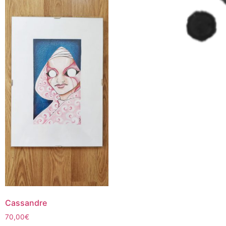
Cassandre
70,00
€